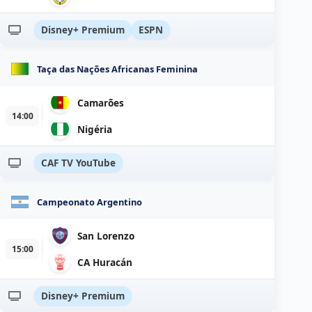
Disney+ Premium
ESPN
Taça das Nações Africanas Feminina
Camarões
14:00
Nigéria
CAF TV YouTube
Campeonato Argentino
San Lorenzo
15:00
CA Huracán
Disney+ Premium