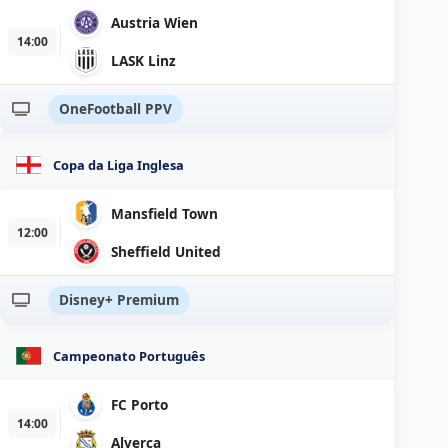
Austria Wien
14:00
LASK Linz
OneFootball PPV
Copa da Liga Inglesa
Mansfield Town
12:00
Sheffield United
Disney+ Premium
Campeonato Português
FC Porto
14:00
Alverca