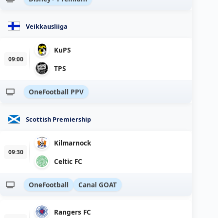
Veikkausliiga
KuPS
09:00
TPS
OneFootball PPV
Scottish Premiership
Kilmarnock
09:30
Celtic FC
OneFootball
Canal GOAT
Rangers FC