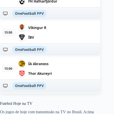
FH Hafnarfjördur
OneFootball PPV
Víkingur R
15:00
ÍBV
OneFootball PPV
ÍA Akraness
15:00
Thor Akureyri
OneFootball PPV
Futebol Hoje na TV
Os jogos de hoje com transmissão na TV no Brasil. Acima