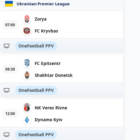
Ukrainian Premier League
Zorya
07:00
FC Kryvbas
OneFootball PPV
FC Epitsentr
09:30
Shakhtar Donetsk
OneFootball PPV
NK Veres Rivne
12:00
Dynamo Kyiv
OneFootball PPV