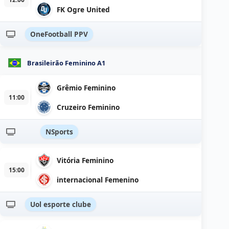
FK Ogre United
OneFootball PPV
Brasileirão Feminino A1
Grêmio Feminino
11:00
Cruzeiro Feminino
NSports
Vitória Feminino
15:00
internacional Femenino
Uol esporte clube