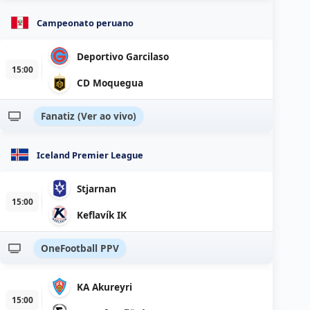
Campeonato peruano
Deportivo Garcilaso
15:00
CD Moquegua
Fanatiz (Ver ao vivo)
Iceland Premier League
Stjarnan
15:00
Keflavík IK
OneFootball PPV
KA Akureyri
15:00