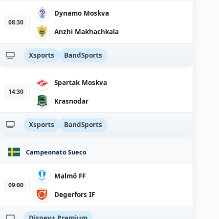
Dynamo Moskva
08:30
Anzhi Makhachkala
Xsports
BandSports
Spartak Moskva
14:30
Krasnodar
Xsports
BandSports
Campeonato Sueco
Malmö FF
09:00
Degerfors IF
Disney+ Premium