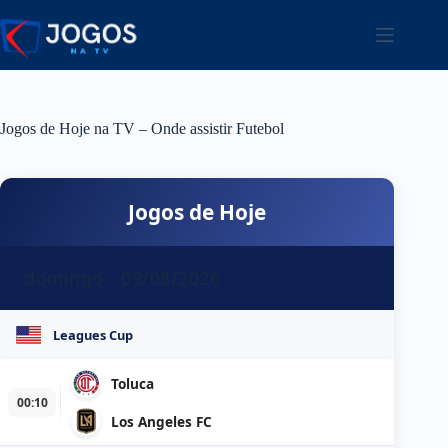
Pular
para
o
conteúdo
Jogos de Hoje na TV – Onde assistir Futebol
Jogos de Hoje
domingo - 09/08/2026
Leagues Cup
Toluca
00:10
Los Angeles FC