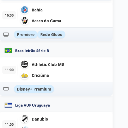
Bahía
16:00
Vasco da Gama
Premiere
Rede Globo
Brasileirão Série B
Athletic Club MG
11:00
Criciúma
Disney+ Premium
Liga AUF Uruguaya
Danubio
11:00