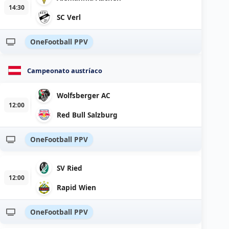
14:30
SC Verl
OneFootball PPV
Campeonato austríaco
Wolfsberger AC
12:00
Red Bull Salzburg
OneFootball PPV
SV Ried
12:00
Rapid Wien
OneFootball PPV