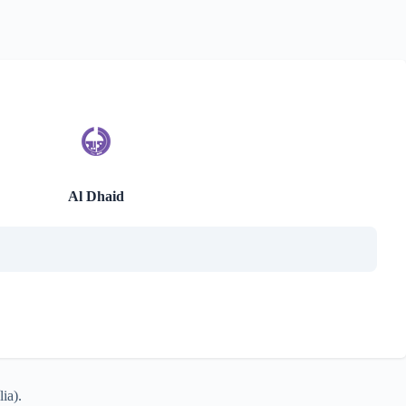
Al Dhaid
ia).