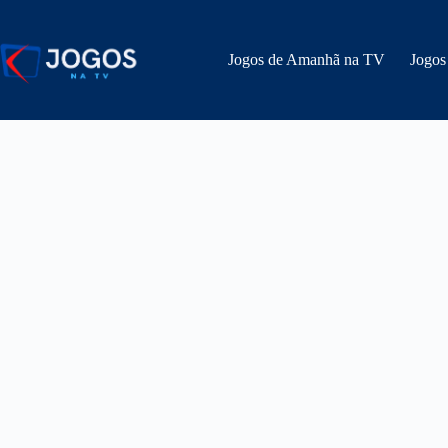
Pular
para
o
Jogos de Amanhã na TV
Jogos
conteúdo