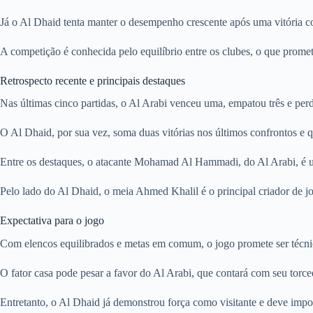
Já o Al Dhaid tenta manter o desempenho crescente após uma vitória co
A competição é conhecida pelo equilíbrio entre os clubes, o que prome
Retrospecto recente e principais destaques
Nas últimas cinco partidas, o Al Arabi venceu uma, empatou três e perd
O Al Dhaid, por sua vez, soma duas vitórias nos últimos confrontos e 
Entre os destaques, o atacante Mohamad Al Hammadi, do Al Arabi, é um
Pelo lado do Al Dhaid, o meia Ahmed Khalil é o principal criador de j
Expectativa para o jogo
Com elencos equilibrados e metas em comum, o jogo promete ser técnic
O fator casa pode pesar a favor do Al Arabi, que contará com seu torc
Entretanto, o Al Dhaid já demonstrou força como visitante e deve impor