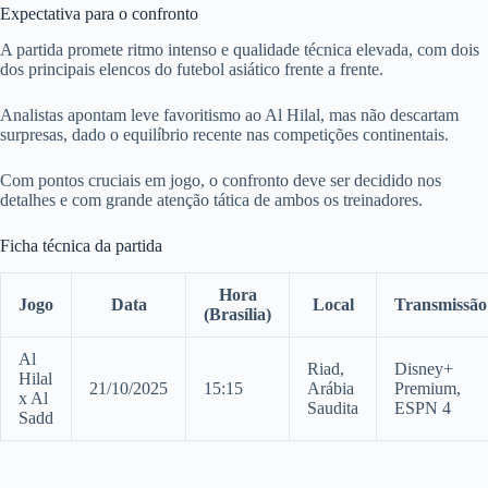
Expectativa para o confronto
A partida promete ritmo intenso e qualidade técnica elevada, com dois
dos principais elencos do futebol asiático frente a frente.
Analistas apontam leve favoritismo ao Al Hilal, mas não descartam
surpresas, dado o equilíbrio recente nas competições continentais.
Com pontos cruciais em jogo, o confronto deve ser decidido nos
detalhes e com grande atenção tática de ambos os treinadores.
Ficha técnica da partida
Hora
Jogo
Data
Local
Transmissão
(Brasília)
Al
Riad,
Disney+
Hilal
21/10/2025
15:15
Arábia
Premium,
x Al
Saudita
ESPN 4
Sadd