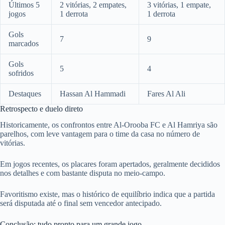
Últimos 5
2 vitórias, 2 empates,
3 vitórias, 1 empate,
jogos
1 derrota
1 derrota
Gols
7
9
marcados
Gols
5
4
sofridos
Destaques
Hassan Al Hammadi
Fares Al Ali
Retrospecto e duelo direto
Historicamente, os confrontos entre Al-Orooba FC e Al Hamriya são
parelhos, com leve vantagem para o time da casa no número de
vitórias.
Em jogos recentes, os placares foram apertados, geralmente decididos
nos detalhes e com bastante disputa no meio-campo.
Favoritismo existe, mas o histórico de equilíbrio indica que a partida
será disputada até o final sem vencedor antecipado.
Conclusão: tudo pronto para um grande jogo