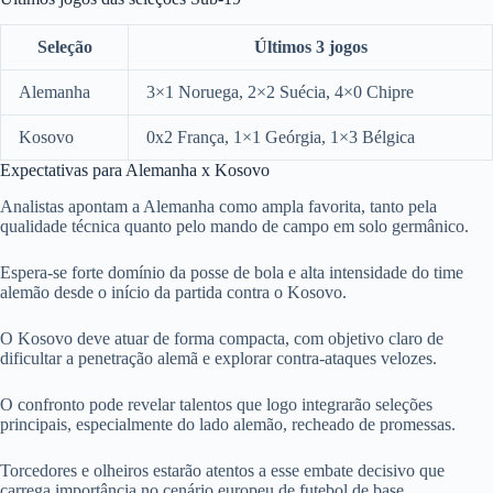
Seleção
Últimos 3 jogos
Alemanha
3×1 Noruega, 2×2 Suécia, 4×0 Chipre
Kosovo
0x2 França, 1×1 Geórgia, 1×3 Bélgica
Expectativas para Alemanha x Kosovo
Analistas apontam a Alemanha como ampla favorita, tanto pela
qualidade técnica quanto pelo mando de campo em solo germânico.
Espera-se forte domínio da posse de bola e alta intensidade do time
alemão desde o início da partida contra o Kosovo.
O Kosovo deve atuar de forma compacta, com objetivo claro de
dificultar a penetração alemã e explorar contra-ataques velozes.
O confronto pode revelar talentos que logo integrarão seleções
principais, especialmente do lado alemão, recheado de promessas.
Torcedores e olheiros estarão atentos a esse embate decisivo que
carrega importância no cenário europeu de futebol de base.