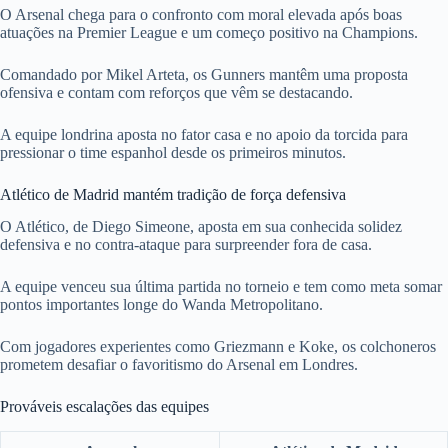
O Arsenal chega para o confronto com moral elevada após boas
atuações na Premier League e um começo positivo na Champions.
Comandado por Mikel Arteta, os Gunners mantêm uma proposta
ofensiva e contam com reforços que vêm se destacando.
A equipe londrina aposta no fator casa e no apoio da torcida para
pressionar o time espanhol desde os primeiros minutos.
Atlético de Madrid mantém tradição de força defensiva
O Atlético, de Diego Simeone, aposta em sua conhecida solidez
defensiva e no contra-ataque para surpreender fora de casa.
A equipe venceu sua última partida no torneio e tem como meta somar
pontos importantes longe do Wanda Metropolitano.
Com jogadores experientes como Griezmann e Koke, os colchoneros
prometem desafiar o favoritismo do Arsenal em Londres.
Prováveis escalações das equipes