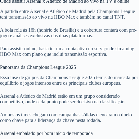
Onde assistir Arsenal x Atlético de Madrid ao vivo na TV e online
A partida entre Arsenal e Atlético de Madrid pela Champions League
terá transmissão ao vivo na HBO Max e também no canal TNT.
A bola rola às 16h (horário de Brasília) e a cobertura contará com pré-
jogo e análises exclusivas das duas plataformas.
Para assistir online, basta ter uma conta ativa no serviço de streaming
HBO Max com plano que inclui transmissão esportiva.
Panorama da Champions League 2025
Essa fase de grupos da Champions League 2025 tem sido marcada por
equilíbrio e jogos intensos entre os principais clubes europeus.
Arsenal e Atlético de Madrid estão em um grupo considerado
competitivo, onde cada ponto pode ser decisivo na classificação.
Ambos os times chegam com campanhas sólidas e encaram o duelo
como chave para a liderança da chave nesta rodada.
Arsenal embalado por bom início de temporada