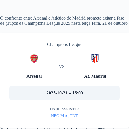
O confronto entre Arsenal e Atlético de Madrid promete agitar a fase
de grupos da Champions League 2025 nesta terça-feira, 21 de outubro.
Champions League
VS
Arsenal
At. Madrid
2025-10-21 – 16:00
ONDE ASSISTIR
HBO Max, TNT