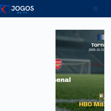
Pular
para
o
conteúdo