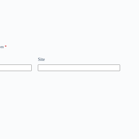
com
*
Site