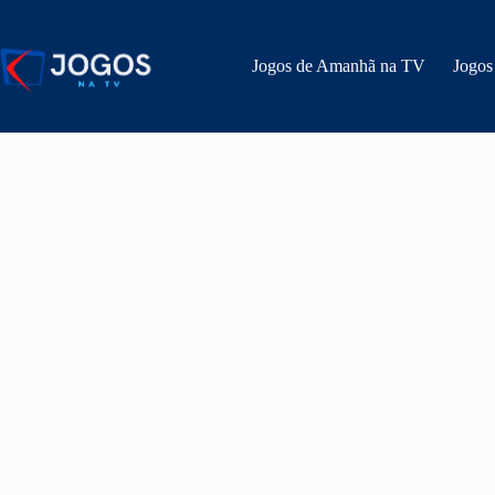
Pular
para
o
Jogos de Amanhã na TV
Jogos
conteúdo