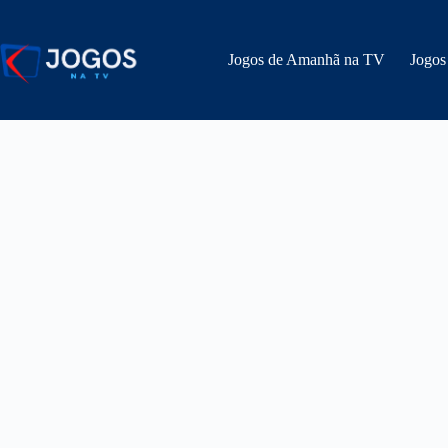
Pular
para
o
Jogos de Amanhã na TV
Jogos
conteúdo