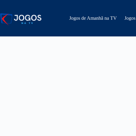
Pular
para
o
Jogos de Amanhã na TV
Jogos
conteúdo