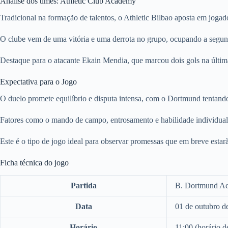
Análise dos times: Athletic Club Academy
Tradicional na formação de talentos, o Athletic Bilbao aposta em jogad
O clube vem de uma vitória e uma derrota no grupo, ocupando a segunda
Destaque para o atacante Ekain Mendia, que marcou dois gols na última
Expectativa para o Jogo
O duelo promete equilíbrio e disputa intensa, com o Dortmund tentand
Fatores como o mando de campo, entrosamento e habilidade individual 
Este é o tipo de jogo ideal para observar promessas que em breve estarã
Ficha técnica do jogo
Partida
B. Dortmund Ac
Data
01 de outubro d
Horário
11:00 (horário de