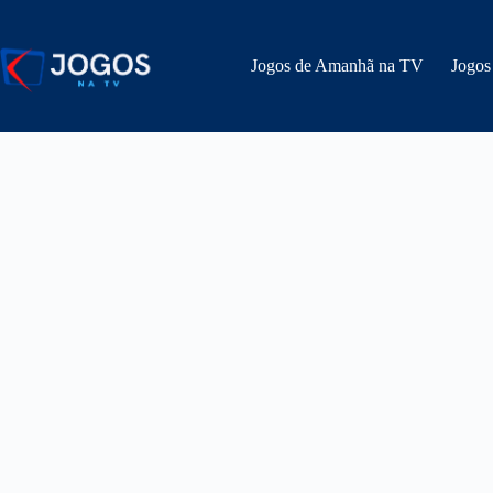
Pular
para
o
Jogos de Amanhã na TV
Jogos
conteúdo