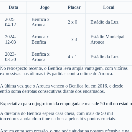
Data
Jogo
Placar
Local
2025-
Benfica x
2 x 0
Estádio da Luz
04-12
Arouca
2024-
Arouca x
Estádio Municipal
1 x 3
12-03
Benfica
Arouca
2023-
Benfica x
4 x 1
Estádio da Luz
08-20
Arouca
No retrospecto recente, o Benfica leva ampla vantagem, com vitórias
expressivas nas últimas três partidas contra o time de Arouca.
A última vez que o Arouca venceu o Benfica foi em 2016, e desde
então soma derrotas consecutivas diante dos encarnados.
Expectativa para o jogo: torcida empolgada e mais de 50 mil no estádio
A diretoria do Benfica espera casa cheia, com mais de 50 mil
torcedores apoiando o time na busca pelos três pontos cruciais.
Arouca entra sem pressão, o que pode ajudar na postura ofensiva e na