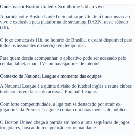
Onde assistir Boston United x Scunthorpe Utd ao vivo
A partida entre Boston United e Scunthorpe Utd. terá transmissão ao
vivo e exclusiva pela plataforma de streaming DAZN, neste sábado
(18).
O jogo começa às 11h, no horário de Brasília, e estará disponível para
todos os assinantes do serviço em tempo real.
Para quem deseja acompanhar, o aplicativo pode ser acessado pelo
celular, tablet, smart TVs ou navegadores de internet.
Contexto da National League e momento das equipes
A National League é a quinta divisão do futebol inglês e reúne clubes
tradicionais em busca do acesso à Football League.
Com forte competitividade, a liga tem se destacado por atrair ex-
jogadores da Premier League e contar com boas médias de público.
O Boston United chega à partida em meio a uma sequência de jogos
irregulares, buscando recuperação como mandante.