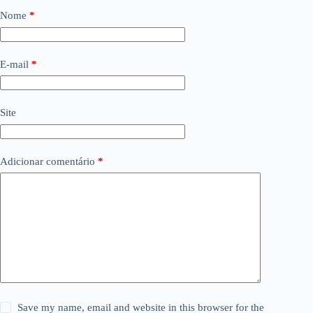
Nome
*
E-mail
*
Site
Adicionar comentário
*
Save my name, email and website in this browser for the