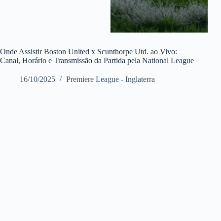
Onde Assistir Boston United x Scunthorpe Utd. ao Vivo:
Canal, Horário e Transmissão da Partida pela National League
16/10/2025
Premiere League - Inglaterra