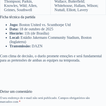
Thompson; Parkin,
Wallace, Butterfield;
Knowles, Wild; Allen,
Whitehouse, Hallam, Wilson;
Grimes, Southwell
Nuttall, Elliott, Lavery
Ficha técnica da partida
Jogo:
Boston United vs. Scunthorpe Utd
Data:
18 de outubro de 2025
Horário:
11h (de Brasília)
Local:
Estádio Jakemans Community Stadium, Boston
(Inglaterra)
Transmissão:
DAZN
Com clima de decisão, o duelo promete emoções e será fundamental
para as pretensões de ambas as equipes na temporada.
Deixe um comentário
O seu endereço de e-mail não será publicado.
Campos obrigatórios são
marcados com
*