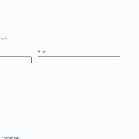
com
*
Site
 I comment.