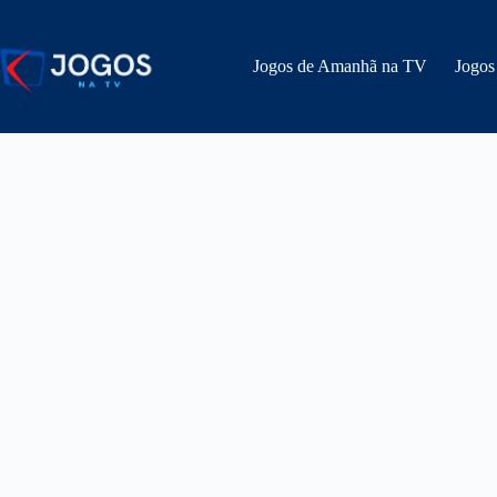
Pular
para
o
Jogos de Amanhã na TV
Jogos
conteúdo