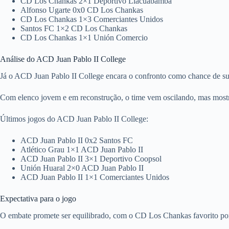
CD Los Chankas 2×1 Deportivo Llacuabamba
Alfonso Ugarte 0x0 CD Los Chankas
CD Los Chankas 1×3 Comerciantes Unidos
Santos FC 1×2 CD Los Chankas
CD Los Chankas 1×1 Unión Comercio
Análise do ACD Juan Pablo II College
Já o ACD Juan Pablo II College encara o confronto como chance de sur
Com elenco jovem e em reconstrução, o time vem oscilando, mas mostr
Últimos jogos do ACD Juan Pablo II College:
ACD Juan Pablo II 0x2 Santos FC
Atlético Grau 1×1 ACD Juan Pablo II
ACD Juan Pablo II 3×1 Deportivo Coopsol
Unión Huaral 2×0 ACD Juan Pablo II
ACD Juan Pablo II 1×1 Comerciantes Unidos
Expectativa para o jogo
O embate promete ser equilibrado, com o CD Los Chankas favorito por a