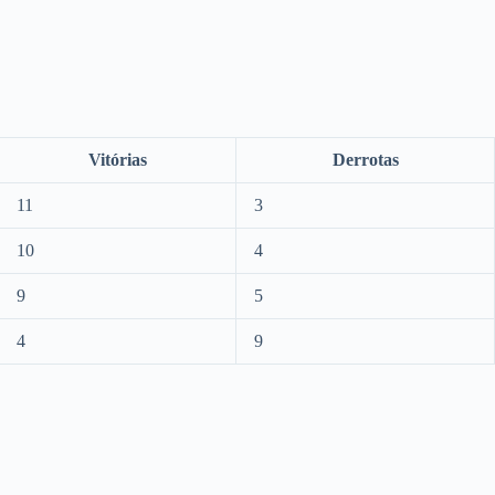
Vitórias
Derrotas
11
3
10
4
9
5
4
9