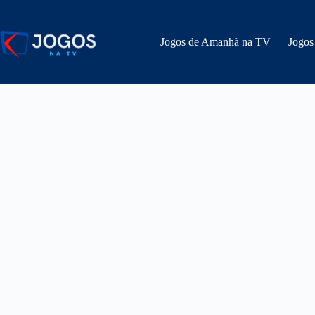
Pular
para
o
Jogos de Amanhã na TV
Jogos
conteúdo