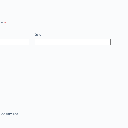
com
*
Site
 I comment.