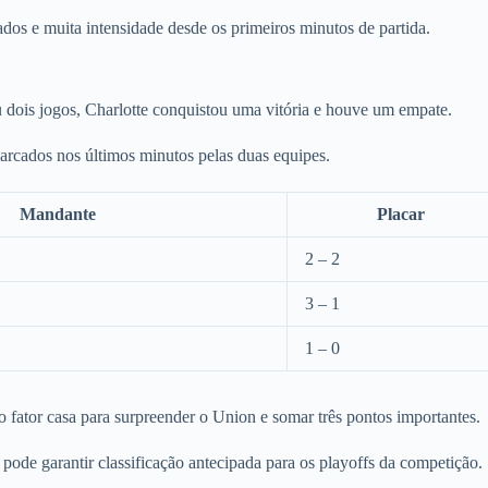
os e muita intensidade desde os primeiros minutos de partida.
u dois jogos, Charlotte conquistou uma vitória e houve um empate.
arcados nos últimos minutos pelas duas equipes.
Mandante
Placar
2 – 2
3 – 1
1 – 0
 fator casa para surpreender o Union e somar três pontos importantes.
 pode garantir classificação antecipada para os playoffs da competição.