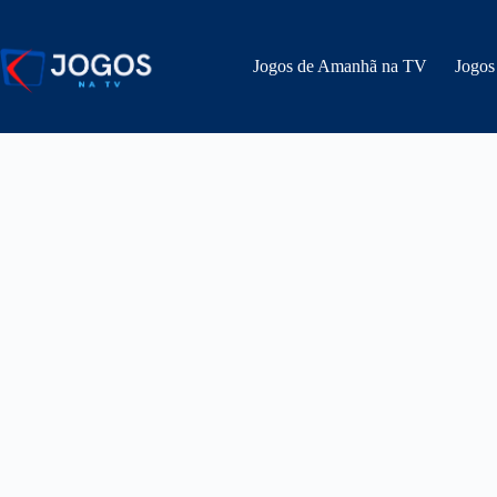
Pular
para
o
Jogos de Amanhã na TV
Jogos
conteúdo