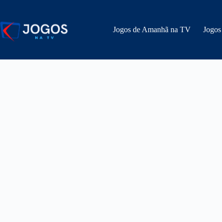
Pular
para
o
Jogos de Amanhã na TV
Jogos
conteúdo