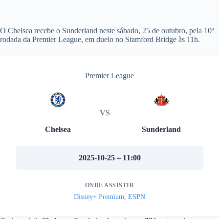
O Chelsea recebe o Sunderland neste sábado, 25 de outubro, pela 10ª
rodada da Premier League, em duelo no Stamford Bridge às 11h.
Premier League
VS
Chelsea
Sunderland
2025-10-25 – 11:00
ONDE ASSISTIR
Disney+ Premium, ESPN