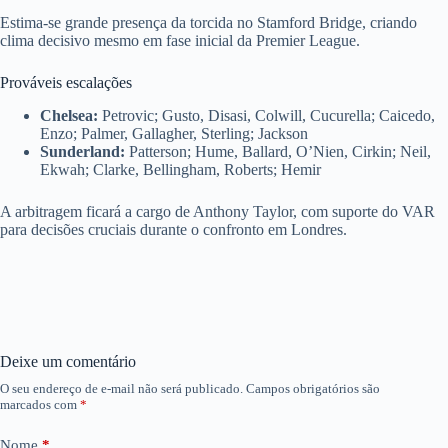
Estima-se grande presença da torcida no Stamford Bridge, criando
clima decisivo mesmo em fase inicial da Premier League.
Prováveis escalações
Chelsea:
Petrovic; Gusto, Disasi, Colwill, Cucurella; Caicedo,
Enzo; Palmer, Gallagher, Sterling; Jackson
Sunderland:
Patterson; Hume, Ballard, O’Nien, Cirkin; Neil,
Ekwah; Clarke, Bellingham, Roberts; Hemir
A arbitragem ficará a cargo de Anthony Taylor, com suporte do VAR
para decisões cruciais durante o confronto em Londres.
Deixe um comentário
O seu endereço de e-mail não será publicado.
Campos obrigatórios são
marcados com
*
Nome
*