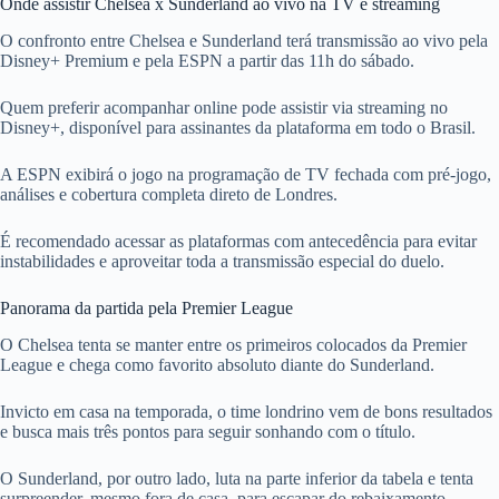
Onde assistir Chelsea x Sunderland ao vivo na TV e streaming
O confronto entre Chelsea e Sunderland terá transmissão ao vivo pela
Disney+ Premium e pela ESPN a partir das 11h do sábado.
Quem preferir acompanhar online pode assistir via streaming no
Disney+, disponível para assinantes da plataforma em todo o Brasil.
A ESPN exibirá o jogo na programação de TV fechada com pré-jogo,
análises e cobertura completa direto de Londres.
É recomendado acessar as plataformas com antecedência para evitar
instabilidades e aproveitar toda a transmissão especial do duelo.
Panorama da partida pela Premier League
O Chelsea tenta se manter entre os primeiros colocados da Premier
League e chega como favorito absoluto diante do Sunderland.
Invicto em casa na temporada, o time londrino vem de bons resultados
e busca mais três pontos para seguir sonhando com o título.
O Sunderland, por outro lado, luta na parte inferior da tabela e tenta
surpreender, mesmo fora de casa, para escapar do rebaixamento.