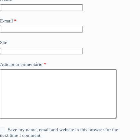
E-mail
*
Site
Adicionar comentário
*
Save my name, email and website in this browser for the
next time I comment.