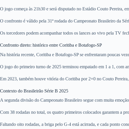
O jogo começa às 21h30 e será disputado no Estádio Couto Pereira, e
O confronto é válido pela 31ª rodada do Campeonato Brasileiro da Série
Os torcedores podem acompanhar todos os lances ao vivo pela TV fech
Confronto direto: histórico entre Coritiba e Botafogo-SP
Na história recente, Coritiba e Botafogo-SP se enfrentaram poucas veze
O jogo do primeiro turno de 2025 terminou empatado em 1 a 1, com a
Em 2023, também houve vitória do Coritiba por 2×0 no Couto Pereira,
Contexto do Brasileirão Série B 2025
A segunda divisão do Campeonato Brasileiro segue com muita emoção, 
Com 38 rodadas no total, os quatro primeiros colocados garantem a pr
Faltando oito rodadas, a briga pelo G-4 está acirrada, e cada ponto conq