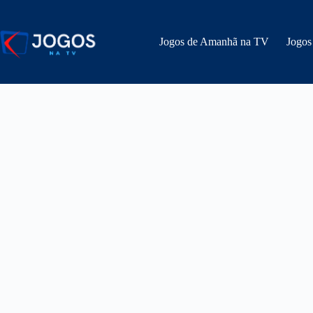
Pular
para
o
Jogos de Amanhã na TV
Jogos
conteúdo