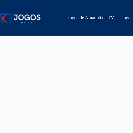
Pular
para
o
Jogos de Amanhã na TV
Jogos
conteúdo