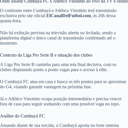
Onde assistir Cumbayá FC x Atlético Vinotinto ao vivo na TV e online
O confronto entre Cumbayá e Atlético Vinotinto terá transmissão
exclusiva pelo site oficial
ElCanalDelFutbol.com
, às 20h dessa
quarta-feira.
Não há exibição prevista na televisão aberta ou fechada, sendo a
plataforma digital o único canal de transmissão confirmado até o
momento.
Contexto da Liga Pro Serie B e situação dos clubes
A Liga Pro Serie B caminha para uma reta final decisiva, com os
clubes disputando ponto a ponto vagas para o acesso à elite.
O Cumbayá FC atua em casa e busca os três pontos para se aproximar
do G4, visando garantir vantagem na próxima fase.
Já o Atlético Vinotinto ocupa posição intermediária e precisa vencer
fora de casa para seguir sonhando com uma possível vaga no topo.
Análise do Cumbayá FC
Atuando diante de sua torcida, o Cumbayá aposta no forte sistema