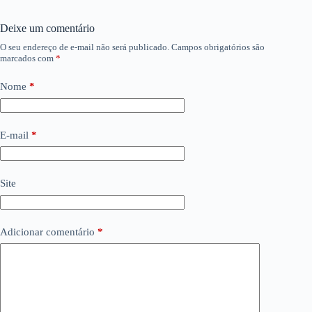
Deixe um comentário
O seu endereço de e-mail não será publicado.
Campos obrigatórios são
marcados com
*
Nome
*
E-mail
*
Site
Adicionar comentário
*