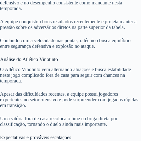
defensivo e no desempenho consistente como mandante nesta
temporada.
A equipe conquistou bons resultados recentemente e projeta manter a
pressão sobre os adversários diretos na parte superior da tabela.
Contando com a velocidade nas pontas, o técnico busca equilíbrio
entre segurança defensiva e explosão no ataque.
Análise do Atlético Vinotinto
O Atlético Vinotinto vem alternando atuações e busca estabilidade
neste jogo complicado fora de casa para seguir com chances na
temporada.
Apesar das dificuldades recentes, a equipe possui jogadores
experientes no setor ofensivo e pode surpreender com jogadas rápidas
em transição.
Uma vitória fora de casa recoloca o time na briga direta por
classificação, tornando o duelo ainda mais importante.
Expectativas e prováveis escalações