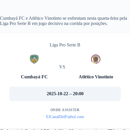
Cumbayá FC e Atlético Vinotinto se enfrentam nesta quarta-feira pela
Liga Pro Serie B em jogo decisivo na corrida por posições.
Liga Pro Serie B
VS
Cumbayá FC
Atlético Vinotinto
2025-10-22 – 20:00
ONDE ASSISTIR
ElCanalDelFutbol.com