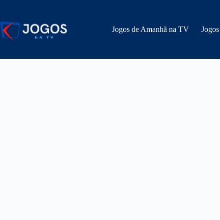
Pular
para
o
Jogos de Amanhã na TV
Jogos
conteúdo