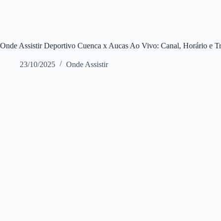
Onde Assistir Deportivo Cuenca x Aucas Ao Vivo: Canal, Horário e T
23/10/2025
Onde Assistir