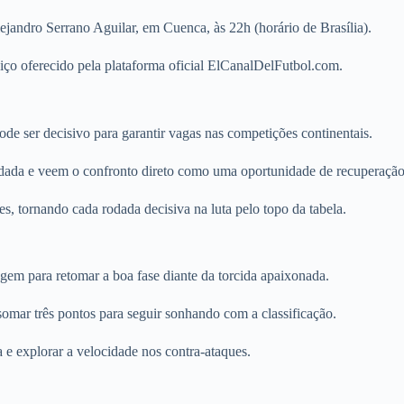
lejandro Serrano Aguilar, em Cuenca, às 22h (horário de Brasília).
erviço oferecido pela plataforma oficial ElCanalDelFutbol.com.
 pode ser decisivo para garantir vagas nas competições continentais.
dada e veem o confronto direto como uma oportunidade de recuperação
s, tornando cada rodada decisiva na luta pelo topo da tabela.
gem para retomar a boa fase diante da torcida apaixonada.
omar três pontos para seguir sonhando com a classificação.
e explorar a velocidade nos contra-ataques.