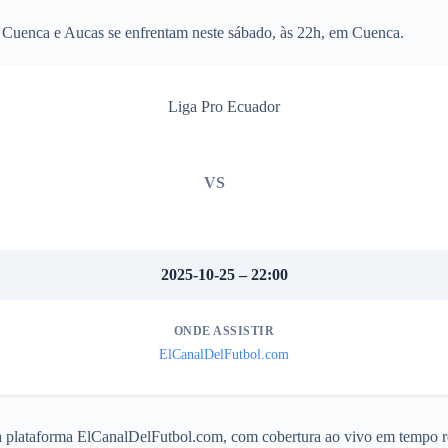
 Cuenca e Aucas se enfrentam neste sábado, às 22h, em Cuenca.
Liga Pro Ecuador
VS
2025-10-25 – 22:00
ONDE ASSISTIR
ElCanalDelFutbol.com
la plataforma ElCanalDelFutbol.com, com cobertura ao vivo em tempo r