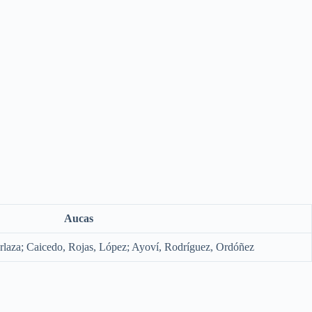
Aucas
rlaza; Caicedo, Rojas, López; Ayoví, Rodríguez, Ordóñez