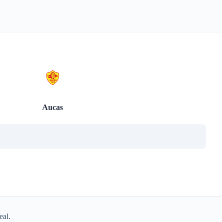
Aucas
eal.