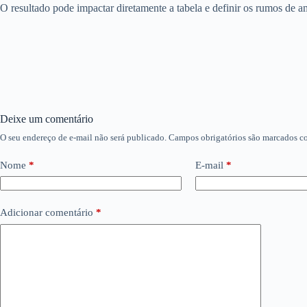
O resultado pode impactar diretamente a tabela e definir os rumos de a
Deixe um comentário
O seu endereço de e-mail não será publicado.
Campos obrigatórios são marcados 
Nome
*
E-mail
*
Adicionar comentário
*