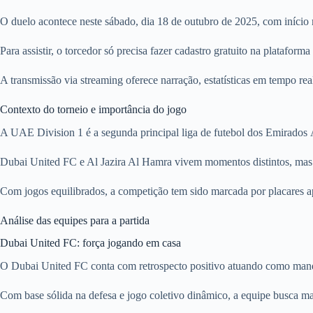
O duelo acontece neste sábado, dia 18 de outubro de 2025, com início m
Para assistir, o torcedor só precisa fazer cadastro gratuito na platafor
A transmissão via streaming oferece narração, estatísticas em tempo re
Contexto do torneio e importância do jogo
A UAE Division 1 é a segunda principal liga de futebol dos Emirados Á
Dubai United FC e Al Jazira Al Hamra vivem momentos distintos, mas am
Com jogos equilibrados, a competição tem sido marcada por placares ape
Análise das equipes para a partida
Dubai United FC: força jogando em casa
O Dubai United FC conta com retrospecto positivo atuando como mandan
Com base sólida na defesa e jogo coletivo dinâmico, a equipe busca m