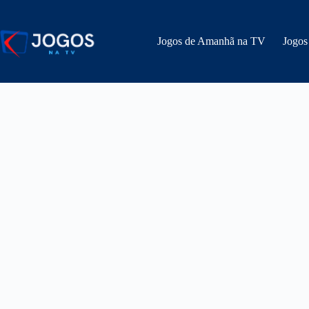
Pular
para
o
Jogos de Amanhã na TV
Jogos
conteúdo