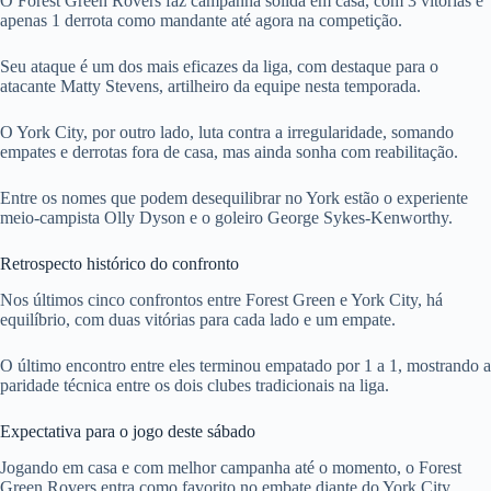
O Forest Green Rovers faz campanha sólida em casa, com 3 vitórias e
apenas 1 derrota como mandante até agora na competição.
Seu ataque é um dos mais eficazes da liga, com destaque para o
atacante Matty Stevens, artilheiro da equipe nesta temporada.
O York City, por outro lado, luta contra a irregularidade, somando
empates e derrotas fora de casa, mas ainda sonha com reabilitação.
Entre os nomes que podem desequilibrar no York estão o experiente
meio-campista Olly Dyson e o goleiro George Sykes-Kenworthy.
Retrospecto histórico do confronto
Nos últimos cinco confrontos entre Forest Green e York City, há
equilíbrio, com duas vitórias para cada lado e um empate.
O último encontro entre eles terminou empatado por 1 a 1, mostrando a
paridade técnica entre os dois clubes tradicionais na liga.
Expectativa para o jogo deste sábado
Jogando em casa e com melhor campanha até o momento, o Forest
Green Rovers entra como favorito no embate diante do York City.