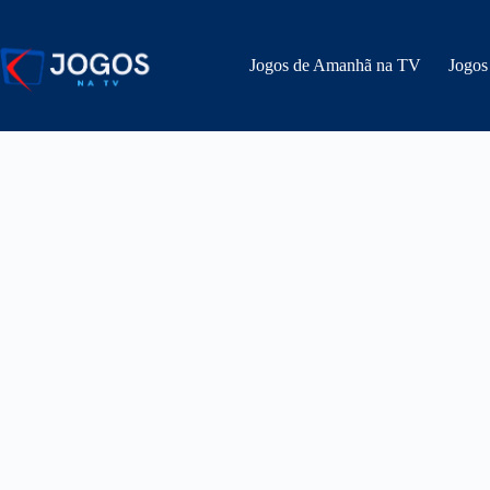
Pular
para
o
Jogos de Amanhã na TV
Jogos
conteúdo