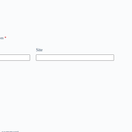
com
*
Site
 I comment.