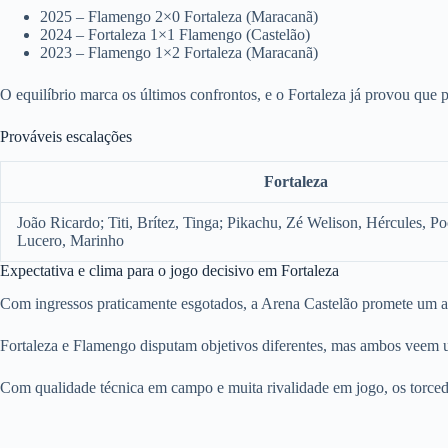
2025 – Flamengo 2×0 Fortaleza (Maracanã)
2024 – Fortaleza 1×1 Flamengo (Castelão)
2023 – Flamengo 1×2 Fortaleza (Maracanã)
O equilíbrio marca os últimos confrontos, e o Fortaleza já provou que
Prováveis escalações
Fortaleza
João Ricardo; Titi, Brítez, Tinga; Pikachu, Zé Welison, Hércules, P
Lucero, Marinho
Expectativa e clima para o jogo decisivo em Fortaleza
Com ingressos praticamente esgotados, a Arena Castelão promete um amb
Fortaleza e Flamengo disputam objetivos diferentes, mas ambos veem um
Com qualidade técnica em campo e muita rivalidade em jogo, os torcedo