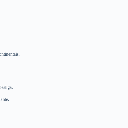
ntinentais.
esliga.
ante.