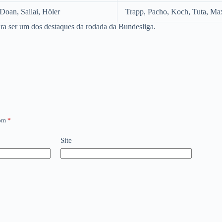
 Doan, Sallai, Höler
Trapp, Pacho, Koch, Tuta, Max
ara ser um dos destaques da rodada da Bundesliga.
com
*
Site