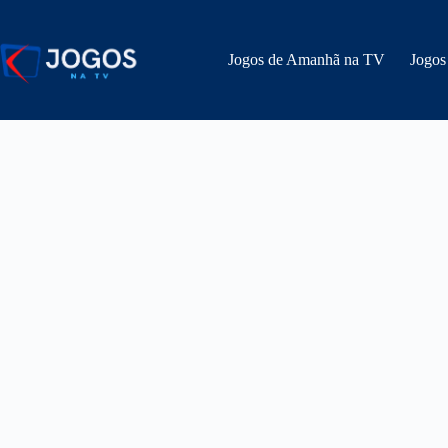
Pular
para
o
Jogos de Amanhã na TV
Jogos
conteúdo