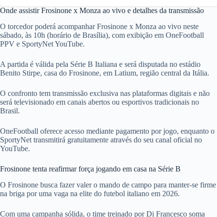
Onde assistir Frosinone x Monza ao vivo e detalhes da transmissão
O torcedor poderá acompanhar Frosinone x Monza ao vivo neste
sábado, às 10h (horário de Brasília), com exibição em OneFootball
PPV e SportyNet YouTube.
A partida é válida pela Série B Italiana e será disputada no estádio
Benito Stirpe, casa do Frosinone, em Latium, região central da Itália.
O confronto tem transmissão exclusiva nas plataformas digitais e não
será televisionado em canais abertos ou esportivos tradicionais no
Brasil.
OneFootball oferece acesso mediante pagamento por jogo, enquanto o
SportyNet transmitirá gratuitamente através do seu canal oficial no
YouTube.
Frosinone tenta reafirmar força jogando em casa na Série B
O Frosinone busca fazer valer o mando de campo para manter-se firme
na briga por uma vaga na elite do futebol italiano em 2026.
Com uma campanha sólida, o time treinado por Di Francesco soma