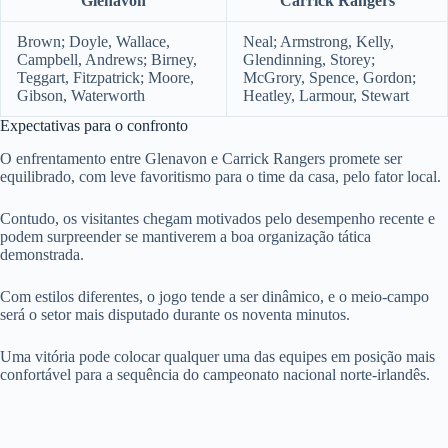
Glenavon
Carrick Rangers
Brown; Doyle, Wallace,
Neal; Armstrong, Kelly,
Campbell, Andrews; Birney,
Glendinning, Storey;
Teggart, Fitzpatrick; Moore,
McGrory, Spence, Gordon;
Gibson, Waterworth
Heatley, Larmour, Stewart
Expectativas para o confronto
O enfrentamento entre Glenavon e Carrick Rangers promete ser
equilibrado, com leve favoritismo para o time da casa, pelo fator local.
Contudo, os visitantes chegam motivados pelo desempenho recente e
podem surpreender se mantiverem a boa organização tática
demonstrada.
Com estilos diferentes, o jogo tende a ser dinâmico, e o meio-campo
será o setor mais disputado durante os noventa minutos.
Uma vitória pode colocar qualquer uma das equipes em posição mais
confortável para a sequência do campeonato nacional norte-irlandês.