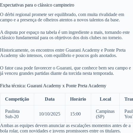
Expectativas para o clássico campineiro
O dérbi regional promete ser equilibrado, com muita rivalidade em
campo e a presença de olheiros atentos a novos talentos da base.
A disputa por espaço na tabela é um ingrediente a mais, tornando este
clássico fundamental para os objetivos dos dois clubes no torneio.
Historicamente, os encontros entre Guarani Academy e Ponte Preta
Academy são intensos, com equilíbrio e poucos gols anotados.
O fator casa pode favorecer o Guarani, que conhece bem seu campo e
já venceu grandes partidas diante da torcida nesta temporada.
Ficha técnica: Guarani Academy x Ponte Preta Academy
Competição
Data
Horário
Local
Tra
Paulista
Campinas
Paul
10/10/2025
15:00
Sub-20
(SP)
You
Ambas as equipes devem anunciar as escalações momentos antes de a
bola rolar, com novidades e jovens promissores entre os titulares.