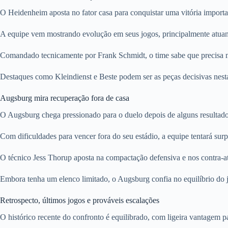
O Heidenheim aposta no fator casa para conquistar uma vitória importan
A equipe vem mostrando evolução em seus jogos, principalmente atuan
Comandado tecnicamente por Frank Schmidt, o time sabe que precisa m
Destaques como Kleindienst e Beste podem ser as peças decisivas nesta
Augsburg mira recuperação fora de casa
O Augsburg chega pressionado para o duelo depois de alguns resultado
Com dificuldades para vencer fora do seu estádio, a equipe tentará su
O técnico Jess Thorup aposta na compactação defensiva e nos contra-a
Embora tenha um elenco limitado, o Augsburg confia no equilíbrio do 
Retrospecto, últimos jogos e prováveis escalações
O histórico recente do confronto é equilibrado, com ligeira vantagem 