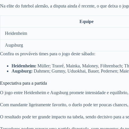
Na elite do futebol alemão, a disputa ainda é recente, o que deixa o jogo
Equipe
Heidenheim
Augsburg
Confira os prováveis times para o jogo deste sábado:
Heidenheim:
Müller; Traoré, Mainka, Maloney, Föhrenbach; The
Augsburg:
Dahmen; Gumny, Uduokhai, Bauer, Pedersen; Maier, 
Expectativa para a partida
O jogo entre Heidenheim e Augsburg promete intensidade e equilíbrio,
Com mandante ligeiramente favorito, o duelo pode ter poucas chances, 
O resultado pode ter grande impacto na tabela, sendo decisivo para a 
Torcedores podem esperar uma partida disputada, com momentos de ten