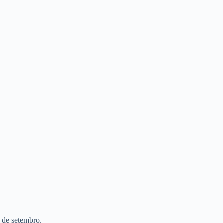
 de setembro.