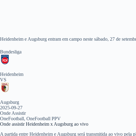
Heidenheim e Augsburg entram em campo neste sábado, 27 de setembr
Bundesliga
Heidenheim
VS
Augsburg
2025-09-27
Onde Assistir
OneFootball, OneFootball PPV
Onde assistir Heidenheim x Augsburg ao vivo
A partida entre Heidenheim e Augsburg será transmitida ao vivo pela 