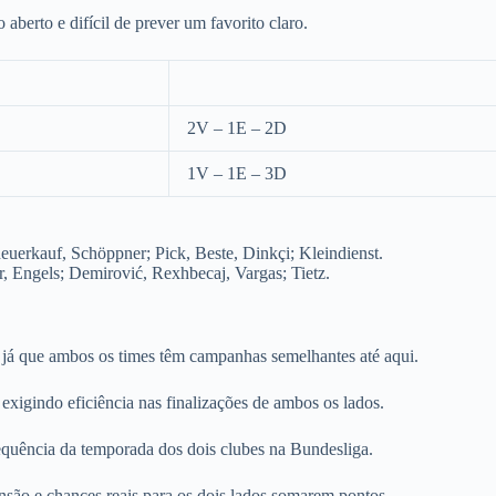
 aberto e difícil de prever um favorito claro.
2V – 1E – 2D
1V – 1E – 3D
uerkauf, Schöppner; Pick, Beste, Dinkçi; Kleindienst.
Engels; Demirović, Rexhbecaj, Vargas; Tietz.
 já que ambos os times têm campanhas semelhantes até aqui.
exigindo eficiência nas finalizações de ambos os lados.
sequência da temporada dos dois clubes na Bundesliga.
são e chances reais para os dois lados somarem pontos.