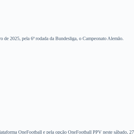
o de 2025, pela 6ª rodada da Bundesliga, o Campeonato Alemão.
plataforma OneFootball e pela opção OneFootball PPV neste sábado, 27