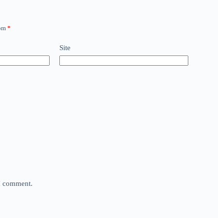
com
*
Site
 I comment.