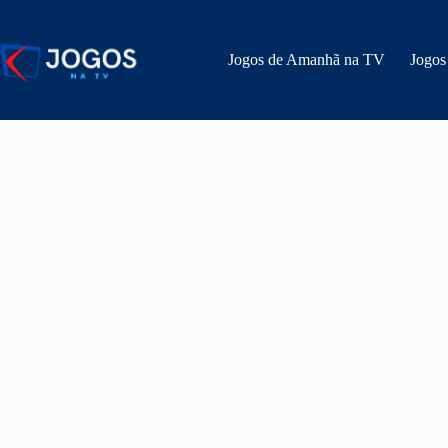
Pular
para
o
Jogos de Amanhã na TV
Jogos
conteúdo