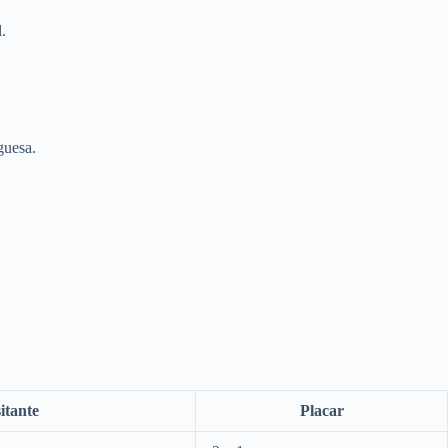
.
guesa.
itante
Placar