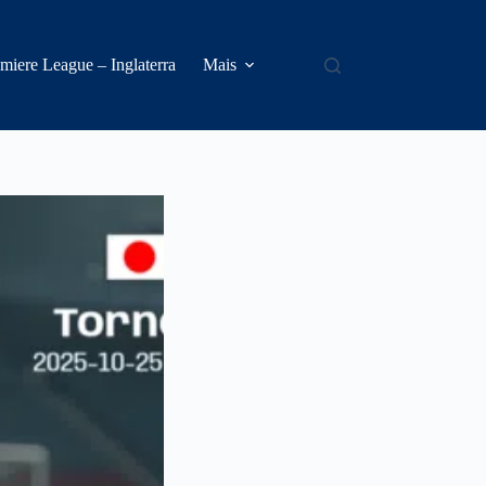
miere League – Inglaterra
Mais