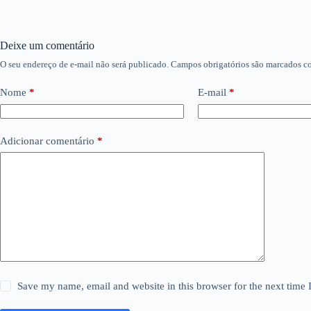
Deixe um comentário
O seu endereço de e-mail não será publicado.
Campos obrigatórios são marcados 
Nome
*
E-mail
*
Adicionar comentário
*
Save my name, email and website in this browser for the next time