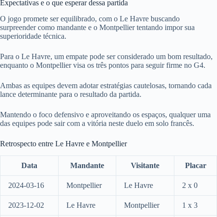
Expectativas e o que esperar dessa partida
O jogo promete ser equilibrado, com o Le Havre buscando
surpreender como mandante e o Montpellier tentando impor sua
superioridade técnica.
Para o Le Havre, um empate pode ser considerado um bom resultado,
enquanto o Montpellier visa os três pontos para seguir firme no G4.
Ambas as equipes devem adotar estratégias cautelosas, tornando cada
lance determinante para o resultado da partida.
Mantendo o foco defensivo e aproveitando os espaços, qualquer uma
das equipes pode sair com a vitória neste duelo em solo francês.
Retrospecto entre Le Havre e Montpellier
Data
Mandante
Visitante
Placar
2024-03-16
Montpellier
Le Havre
2 x 0
2023-12-02
Le Havre
Montpellier
1 x 3