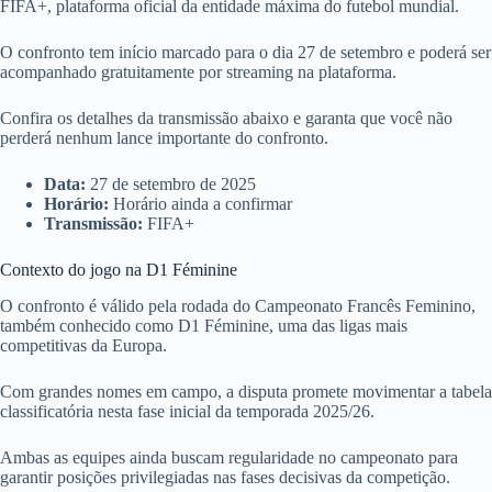
FIFA+, plataforma oficial da entidade máxima do futebol mundial.
O confronto tem início marcado para o dia 27 de setembro e poderá ser
acompanhado gratuitamente por streaming na plataforma.
Confira os detalhes da transmissão abaixo e garanta que você não
perderá nenhum lance importante do confronto.
Data:
27 de setembro de 2025
Horário:
Horário ainda a confirmar
Transmissão:
FIFA+
Contexto do jogo na D1 Féminine
O confronto é válido pela rodada do Campeonato Francês Feminino,
também conhecido como D1 Féminine, uma das ligas mais
competitivas da Europa.
Com grandes nomes em campo, a disputa promete movimentar a tabela
classificatória nesta fase inicial da temporada 2025/26.
Ambas as equipes ainda buscam regularidade no campeonato para
garantir posições privilegiadas nas fases decisivas da competição.