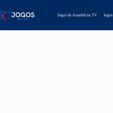
Pular
para
o
Jogos de Amanhã na TV
Jogos
conteúdo