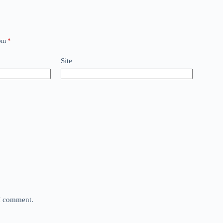
com
*
Site
 I comment.