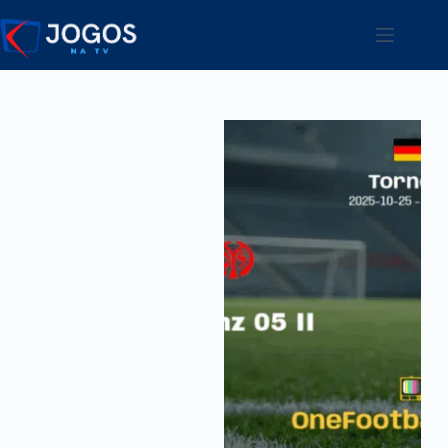
Pular
para
o
conteúdo