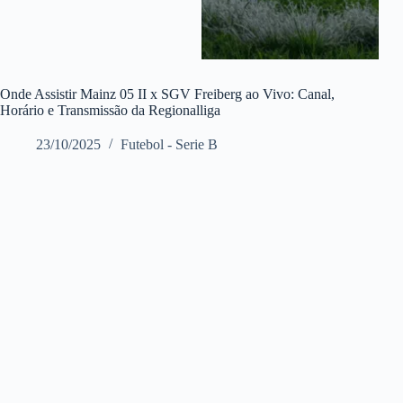
Onde Assistir Mainz 05 II x SGV Freiberg ao Vivo: Canal,
Horário e Transmissão da Regionalliga
23/10/2025
Futebol - Serie B