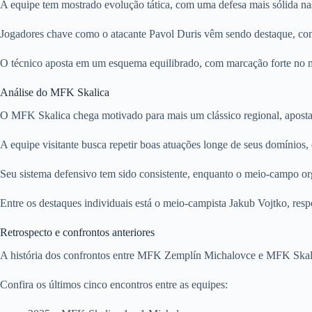
A equipe tem mostrado evolução tática, com uma defesa mais sólida nas 
Jogadores chave como o atacante Pavol Duris vêm sendo destaque, contr
O técnico aposta em um esquema equilibrado, com marcação forte no me
Análise do MFK Skalica
O MFK Skalica chega motivado para mais um clássico regional, apostan
A equipe visitante busca repetir boas atuações longe de seus domínios,
Seu sistema defensivo tem sido consistente, enquanto o meio-campo org
Entre os destaques individuais está o meio-campista Jakub Vojtko, respo
Retrospecto e confrontos anteriores
A história dos confrontos entre MFK Zemplín Michalovce e MFK Skalic
Confira os últimos cinco encontros entre as equipes: