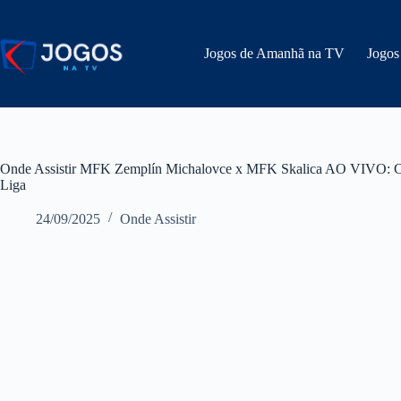
Pular
para
o
Jogos de Amanhã na TV
Jogos
conteúdo
Onde Assistir MFK Zemplín Michalovce x MFK Skalica AO VIVO: Can
Liga
24/09/2025
Onde Assistir