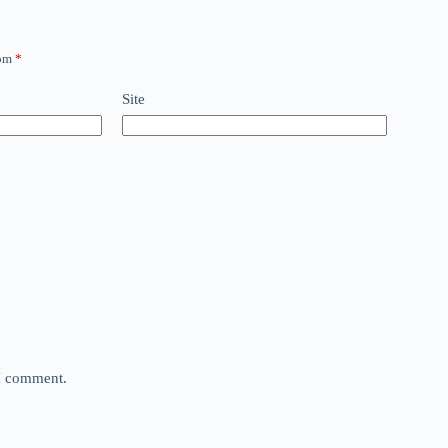
com
*
Site
 I comment.