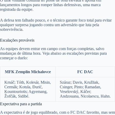
O time visitante costuma ter posse de bola elevada e aposta em
lançamentos longos para romper linhas defensivas, uma marca
registrada da equipe.
A defesa tem falhado pouco, e o técnico garante foco total para evitar
qualquer surpresa jogando contra um adversário que luta pela
sobrevivência.
Escalações prováveis
As equipes devem entrar em campo com forças completas, salvo
mudanças de última hora. Veja abaixo as escalações previstas para
começar o duelo:
MFK Zemplín Michalovce
FC DAC
Krnáč; Tóth, Kolesár, Misin,
Száraz; Davis, Kružliak,
Cermák; Kotula, Đurić,
Csinger, Pinto; Ramadan,
Kountouriotis; Agyemang,
Veselovský, Káčer;
Žofčák, Sidibé.
Andzouana, Nicolaescu, Hahn.
Expectativa para a partida
A expectativa é de jogo equilibrado, com o FC DAC favorito, mas sem