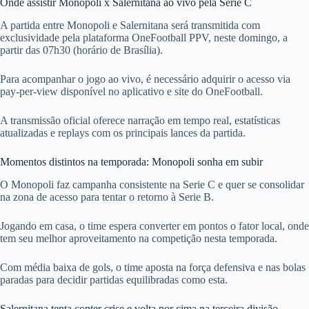
Onde assistir Monopoli x Salernitana ao vivo pela Serie C
A partida entre Monopoli e Salernitana será transmitida com
exclusividade pela plataforma OneFootball PPV, neste domingo, a
partir das 07h30 (horário de Brasília).
Para acompanhar o jogo ao vivo, é necessário adquirir o acesso via
pay-per-view disponível no aplicativo e site do OneFootball.
A transmissão oficial oferece narração em tempo real, estatísticas
atualizadas e replays com os principais lances da partida.
Momentos distintos na temporada: Monopoli sonha em subir
O Monopoli faz campanha consistente na Serie C e quer se consolidar
na zona de acesso para tentar o retorno à Serie B.
Jogando em casa, o time espera converter em pontos o fator local, onde
tem seu melhor aproveitamento na competição nesta temporada.
Com média baixa de gols, o time aposta na força defensiva e nas bolas
paradas para decidir partidas equilibradas como esta.
Salernitana tenta conter crise e volta por cima na terceira divisão