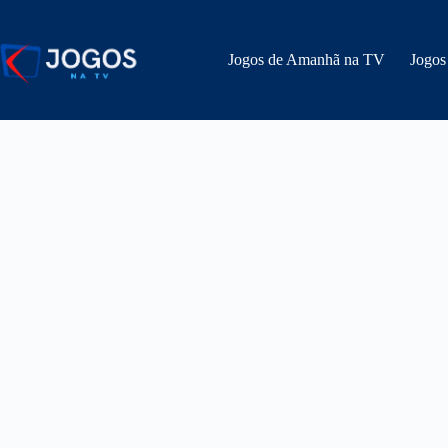
Pular
para
o
Jogos de Amanhã na TV
Jogos
conteúdo