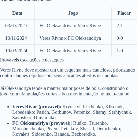
Data
Jogo
Placar
03/05/2025
FC Oleksandriya x Veres Rivne
2-1
10/11/2024
Veres Rivne x FC Oleksandriya
0-0
19/03/2024
FC Oleksandriya x Veres Rivne
1-0
Prováveis escalações e destaques
Veres Rivne deve apostar em um esquema mais cauteloso, priorizando
contra-ataques rápidos com seus atacantes abertos nas pontas.
Já Oleksandriya tende a manter maior posse de bola, construindo o
jogo com triangulações curtas e boa movimentação no meio-campo.
Veres Rivne (provável):
Krynskyi; Ishchenko, Klischuk,
Lebedenko; Pasich, Gorbunov, Petrenko, Sharay; Serhiychuk,
Savoshko, Dmytrenko.
FC Oleksandriya (provável):
Rudko; Tsurenko,
Miroshnichenko, Piven; Tretiakov, Shastal, Demchenko;
Kovalets, Sidorenko, Banada, Bezborodko.