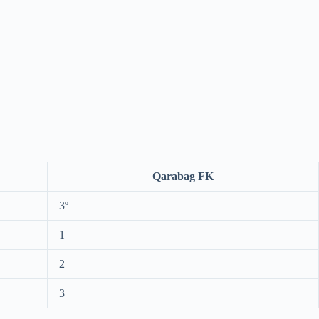
Qarabag FK
3º
1
2
3