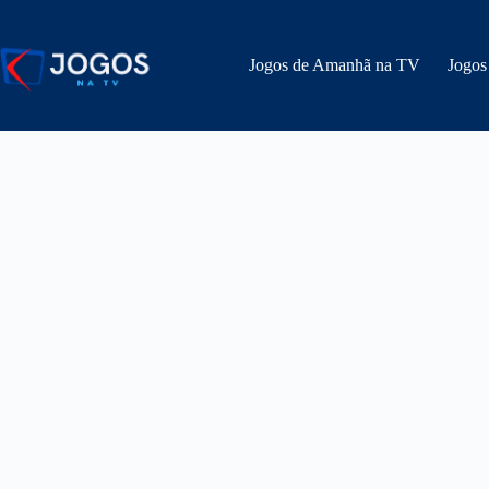
Pular
para
o
Jogos de Amanhã na TV
Jogos
conteúdo