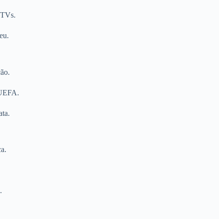
 TVs.
eu.
ção.
 UEFA.
ata.
ca.
.