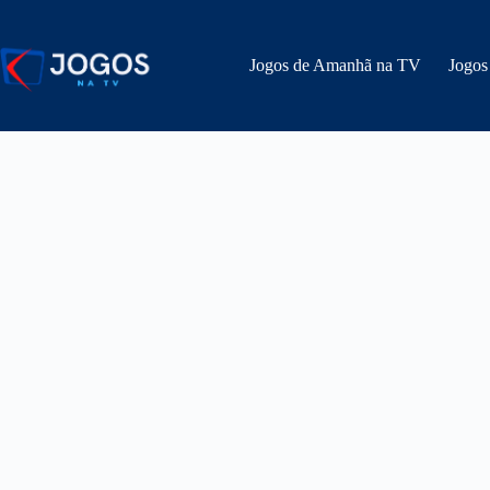
Pular
para
o
Jogos de Amanhã na TV
Jogos
conteúdo