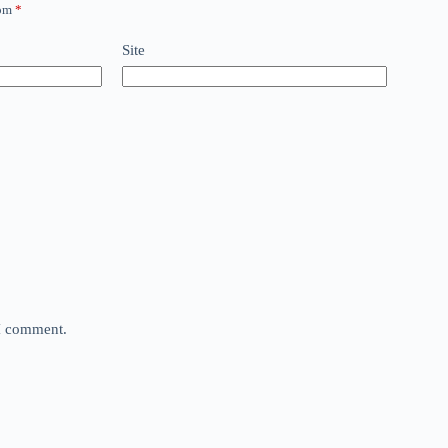
com
*
Site
 I comment.