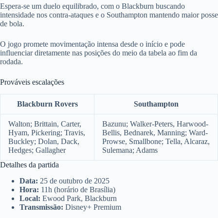
Espera-se um duelo equilibrado, com o Blackburn buscando
intensidade nos contra-ataques e o Southampton mantendo maior posse
de bola.
O jogo promete movimentação intensa desde o início e pode
influenciar diretamente nas posições do meio da tabela ao fim da
rodada.
Prováveis escalações
Blackburn Rovers
Southampton
Walton; Brittain, Carter,
Bazunu; Walker-Peters, Harwood-
Hyam, Pickering; Travis,
Bellis, Bednarek, Manning; Ward-
Buckley; Dolan, Dack,
Prowse, Smallbone; Tella, Alcaraz,
Hedges; Gallagher
Sulemana; Adams
Detalhes da partida
Data:
25 de outubro de 2025
Hora:
11h (horário de Brasília)
Local:
Ewood Park, Blackburn
Transmissão:
Disney+ Premium