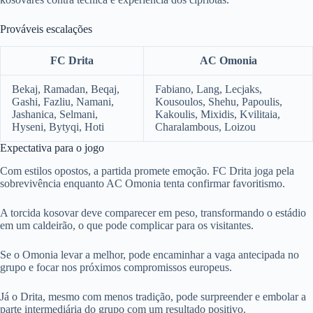
Prováveis escalações
FC Drita
AC Omonia
Bekaj, Ramadan, Beqaj,
Fabiano, Lang, Lecjaks,
Gashi, Fazliu, Namani,
Kousoulos, Shehu, Papoulis,
Jashanica, Selmani,
Kakoulis, Mixidis, Kvilitaia,
Hyseni, Bytyqi, Hoti
Charalambous, Loizou
Expectativa para o jogo
Com estilos opostos, a partida promete emoção. FC Drita joga pela
sobrevivência enquanto AC Omonia tenta confirmar favoritismo.
A torcida kosovar deve comparecer em peso, transformando o estádio
em um caldeirão, o que pode complicar para os visitantes.
Se o Omonia levar a melhor, pode encaminhar a vaga antecipada no
grupo e focar nos próximos compromissos europeus.
Já o Drita, mesmo com menos tradição, pode surpreender e embolar a
parte intermediária do grupo com um resultado positivo.