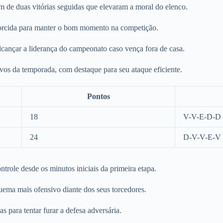
m de duas vitórias seguidas que elevaram a moral do elenco.
torcida para manter o bom momento na competição.
cançar a liderança do campeonato caso vença fora de casa.
sivos da temporada, com destaque para seu ataque eficiente.
Pontos
18
V-V-E-D-D
24
D-V-V-E-V
trole desde os minutos iniciais da primeira etapa.
ma mais ofensivo diante dos seus torcedores.
s para tentar furar a defesa adversária.