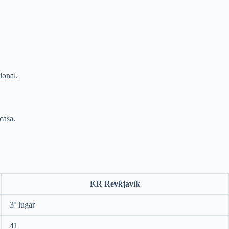
ional.
casa.
KR Reykjavík
3º lugar
41