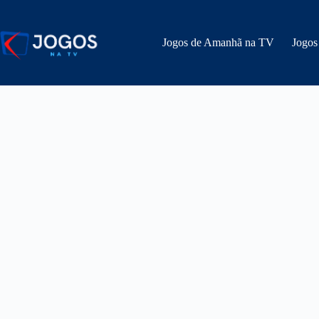
Pular
para
o
Jogos de Amanhã na TV
Jogos
conteúdo