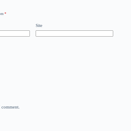
com
*
Site
 I comment.