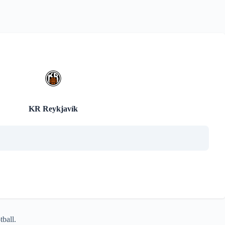
KR Reykjavík
ball.