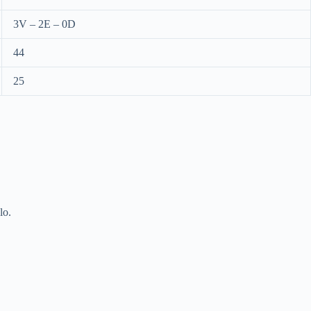
3V – 2E – 0D
44
25
lo.