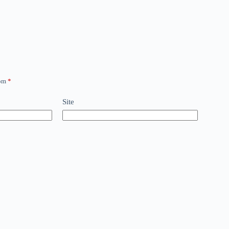
com
*
Site