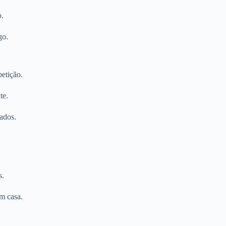
o.
go.
etição.
te.
ados.
s.
m casa.