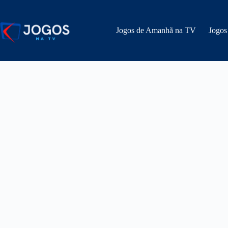
Pular
para
o
Jogos de Amanhã na TV
Jogos
conteúdo