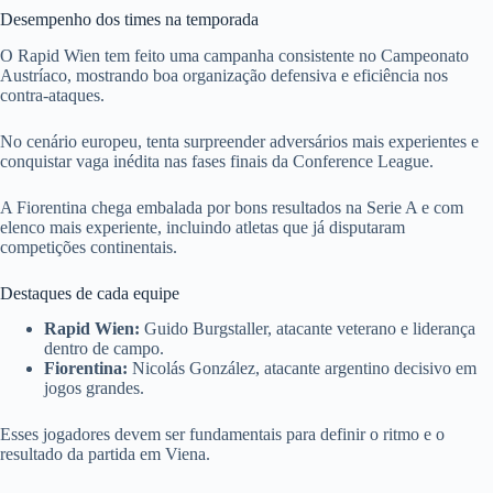
Desempenho dos times na temporada
O Rapid Wien tem feito uma campanha consistente no Campeonato
Austríaco, mostrando boa organização defensiva e eficiência nos
contra-ataques.
No cenário europeu, tenta surpreender adversários mais experientes e
conquistar vaga inédita nas fases finais da Conference League.
A Fiorentina chega embalada por bons resultados na Serie A e com
elenco mais experiente, incluindo atletas que já disputaram
competições continentais.
Destaques de cada equipe
Rapid Wien:
Guido Burgstaller, atacante veterano e liderança
dentro de campo.
Fiorentina:
Nicolás González, atacante argentino decisivo em
jogos grandes.
Esses jogadores devem ser fundamentais para definir o ritmo e o
resultado da partida em Viena.