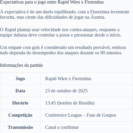
Expectativas para o jogo entre Rapid Wien x Fiorentina
A expectativa é de um duelo equilibrado, com a Fiorentina levemente
favorita, mas ciente das dificuldades de jogar na Áustria.
O Rapid planeja usar velocidade nos contra-ataques, enquanto a
equipe italiana deve controlar a posse e pressionar desde o início.
Um empate com gols é considerado um resultado provável, embora
tudo dependa do desempenho dos ataques durante os 90 minutos.
Informações da partida
Jogo
Rapid Wien x Fiorentina
Data
23 de outubro de 2025
Horário
13:45 (horário de Brasília)
Competição
Conference League – Fase de Grupos
Transmissão
Canal a confirmar