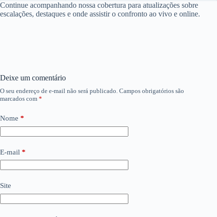
Continue acompanhando nossa cobertura para atualizações sobre
escalações, destaques e onde assistir o confronto ao vivo e online.
Deixe um comentário
O seu endereço de e-mail não será publicado.
Campos obrigatórios são
marcados com
*
Nome
*
E-mail
*
Site