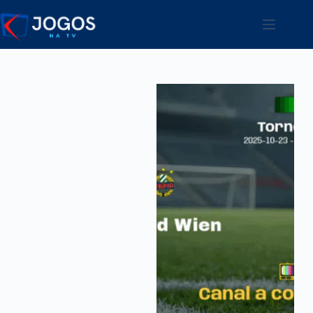
Pular
para
o
conteúdo