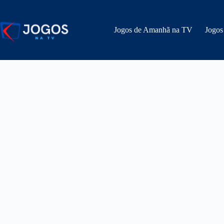
Pular
para
o
Jogos de Amanhã na TV
Jogos
conteúdo