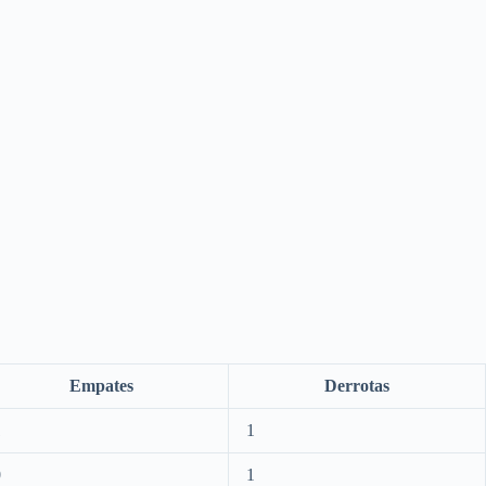
Empates
Derrotas
1
1
0
1