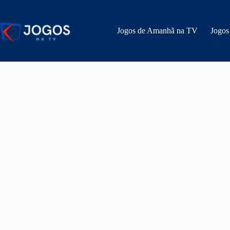
Pular
para
o
Jogos de Amanhã na TV
Jogos
conteúdo